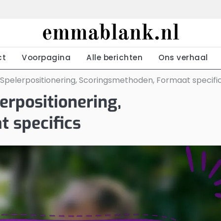
emmablank.nl
ct
Voorpagina
Alle berichten
Ons verhaal
 Spelerpositionering, Scoringsmethoden, Formaat specifi
erpositionering,
 specifics