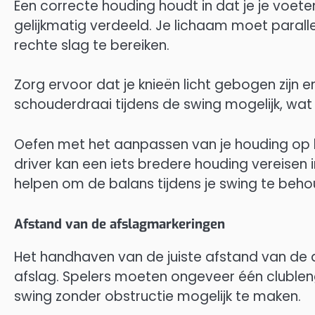
Een correcte houding houdt in dat je je voet
gelijkmatig verdeeld. Je lichaam moet parallel
rechte slag te bereiken.
Zorg ervoor dat je knieën licht gebogen zijn 
schouderdraai tijdens de swing mogelijk, wat
Oefen met het aanpassen van je houding op b
driver kan een iets bredere houding vereisen i
helpen om de balans tijdens je swing te beho
Afstand van de afslagmarkeringen
Het handhaven van de juiste afstand van de a
afslag. Spelers moeten ongeveer één cluble
swing zonder obstructie mogelijk te maken.