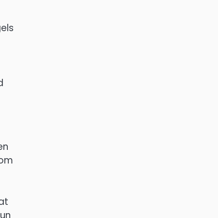
els
d
en
 om
at
hun