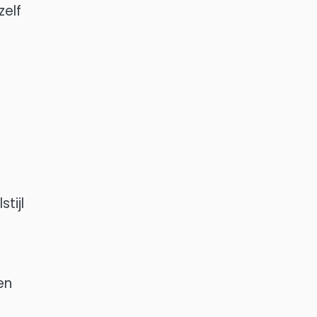
zelf
tijl
en