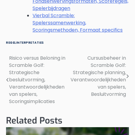
Fondsenwervingsformaten, Scoreregels,
Spelerbijdragen
Vierbal Scramble:
Spelerssamenwerking,
Scoringsmethoden, Formaat specifics
REGELINTERPRETATIES
Risico versus Beloning in
Cursusbeheer in
Post
Scramble Golf:
Scramble Golf:
navigation
Strategische
Strategische planning,
besluitvorming,
Verantwoordelijkheden
Verantwoordelijkheden
van spelers,
van spelers,
Besluitvorming
Scoringsimplicaties
Related Posts