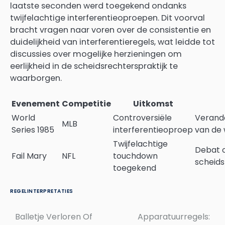
laatste seconden werd toegekend ondanks
twijfelachtige interferentieoproepen. Dit voorval
bracht vragen naar voren over de consistentie en
duidelijkheid van interferentieregels, wat leidde tot
discussies over mogelijke herzieningen om
eerlijkheid in de scheidsrechterspraktijk te
waarborgen.
Evenement
Competitie
Uitkomst
World
Controversiële
Verand
MLB
Series 1985
interferentieoproep
van de 
Twijfelachtige
Debat 
Fail Mary
NFL
touchdown
scheid
toegekend
REGELINTERPRETATIES
Balletje Verloren Of
Apparatuurregels:
Post