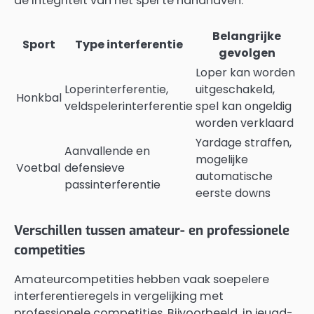
de integriteit van het spel te handhaven.
Belangrijke
Sport
Type interferentie
gevolgen
Loper kan worden
Loperinterferentie,
uitgeschakeld,
Honkbal
veldspelerinterferentie
spel kan ongeldig
worden verklaard
Yardage straffen,
Aanvallende en
mogelijke
Voetbal
defensieve
automatische
passinterferentie
eerste downs
Verschillen tussen amateur- en professionele
competities
Amateurcompetities hebben vaak soepelere
interferentieregels in vergelijking met
professionele competities. Bijvoorbeeld, in jeugd-