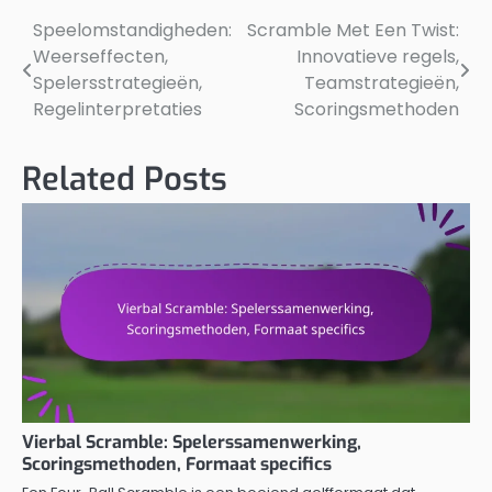
Speelomstandigheden:
Scramble Met Een Twist:
Post
Weerseffecten,
Innovatieve regels,
navigation
Spelersstrategieën,
Teamstrategieën,
Regelinterpretaties
Scoringsmethoden
Related Posts
Vierbal Scramble: Spelerssamenwerking,
Scoringsmethoden, Formaat specifics