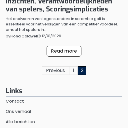
inzichten, Verantwoordelijkheden
van spelers, Scoringsimplicaties
Het analyseren van tegenstanders in scramble golf is
essentieel voor het verkrijgen van een competitief voordeel,
omdat het spelers in…
12/01/2026
by
Fiona Caldwell
Read more
Posts
Previous
1
2
pagination
Links
Contact
Ons verhaal
Alle berichten