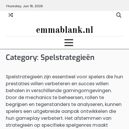
Skip
Thursday, Jun 18, 2026
to
content
emmablank.nl
Category:
Spelstrategieën
Spelstrategieën zijn essentieel voor spelers die hun
prestaties willen verbeteren en succes willen
behalen in verschillende gamingomgevingen.
Door de mechanics te beheersen, rollen te
begrijpen en tegenstanders te analyseren, kunnen
spelers een uitgebreide aanpak ontwikkelen die
hun gameplay verbetert. Het afstemmen van
strategieën op specifieke spelgenres maakt