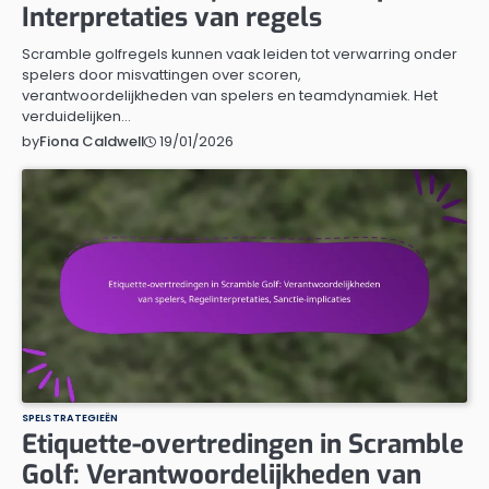
Interpretaties van regels
Scramble golfregels kunnen vaak leiden tot verwarring onder
spelers door misvattingen over scoren,
verantwoordelijkheden van spelers en teamdynamiek. Het
verduidelijken…
19/01/2026
by
Fiona Caldwell
SPELSTRATEGIEËN
Etiquette-overtredingen in Scramble
Golf: Verantwoordelijkheden van